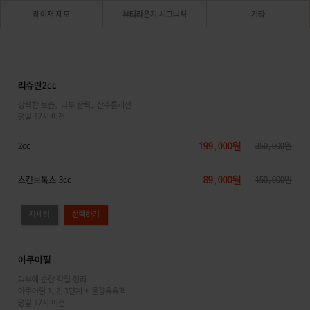
레이저 제모
뷰티라운지 시그니처
기타
리쥬란2cc
강력한 보습, 피부 탄력, 잔주름개선
평일 17시 이전
199,000원
2cc
350,000원
89,000원
스킨보톡스 3cc
150,000원
자세히
아쿠아필
피부에 순한 각질 정리
아쿠아필 1,2,3단계 + 물광촉촉팩
평일 17시 이전