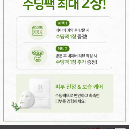
199,000원
275,000원
자세히
피코플러스 토닝 5회
피코토닝 + 광채촉촉팩
기미, 오타모반 등 진피성 색소 개선
평일 17시 이전
350,000원
550,000원
피코프락셀
얼굴전체, 피부 손상 최소화
모공, 흉터, 여드름자국 개선
평일 17시 이전