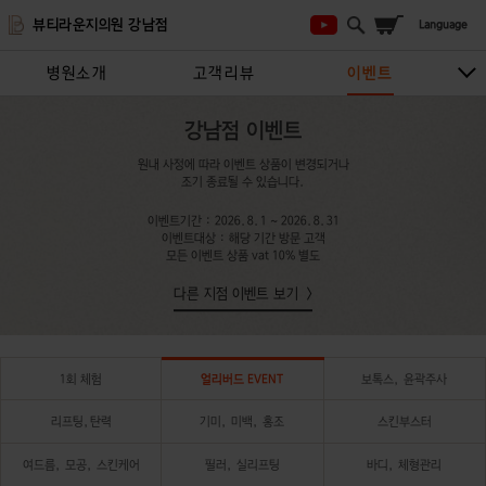
뷰티라운지의원 강남점
병원소개
고객리뷰
이벤트
시술안내
지점안내
상담/예약하기
강남점 이벤트
원내 사정에 따라 이벤트 상품이 변경되거나
조기 종료될 수 있습니다.
이벤트기간 : 2026.8.1 ~ 2026.8.31
이벤트대상 : 해당 기간 방문 고객
모든 이벤트 상품 vat 10% 별도
다른 지점 이벤트 보기
1회 체험
얼리버드 EVENT
보톡스, 윤곽주사
리프팅,탄력
기미, 미백, 홍조
스킨부스터
여드름, 모공, 스킨케어
필러, 실리프팅
바디, 체형관리