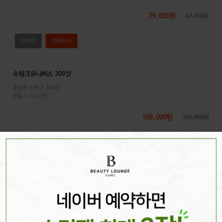
29,000원
57,000원
자세히
슈링크유니버스 300샷
꼼꼼한 슈링크 300샷
평일 17시 이전
169,000원
250,000원
자세히
레이저토닝 5회
레이저토닝
기미, 오타모반 등 진피성 색소 개선
평일 17시 이전