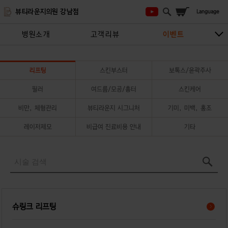
뷰티라운지의원 강남점
병원소개
고객리뷰
이벤트
시술안내
지점안내
상담/예약하기
리프팅
스킨부스터
보톡스/윤곽주사
필러
여드름/모공/흉터
스킨케어
비만, 체형관리
뷰티라운지 시그니처
기미, 미백, 홍조
레이저제모
비급여 진료비용 안내
기타
슈링크 리프팅