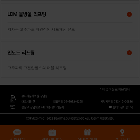
LDM 물방울 리프팅
저자극 고주파로 자연적인 세포재생 유도
인모드 리프팅
고주파와 고전압펄스의 더블 리프팅
* 비급여진료비용안내
뷰티라운지의원 강남점
대표 이창규
대표번호 02-6952-9295
사업자번호 733-12-00836
강남구 강남대로 442 9층 뷰티라운지
뷰티라운지클리닉
COPYRIGHT(C) 2022 BEAUTYLOUNGECLINIC ALL RIGHT RESERVED.
상담하기
예약 및 조회
이벤트 가격
오시는길