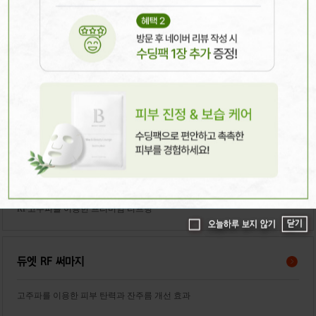
쿨소닉
냉각 초음파로 통증 부담을 줄인 리프팅
울쎄라
초음파를 이용한 프리미엄 리프팅
올리지오
RF고주파를 이용한 프리미엄 리프팅
닫기
닫기
오늘하루 보지 않기
오늘하루 보지 않기
듀엣 RF 써마지
고주파를 이용한 피부 탄력과 잔주름 개선 효과